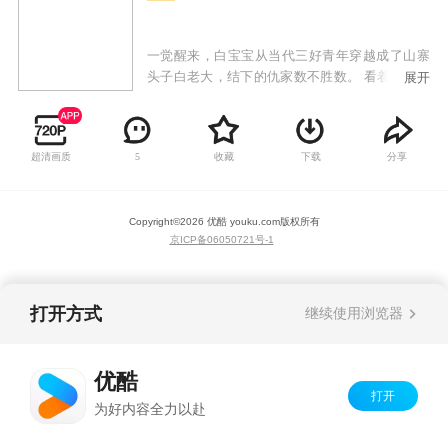
一觉醒来，白宝宝从当代三好青年穿越成了山寨
头子白老大，结下的仇家数不胜数。 看着外面怒
展开
气冲冲上门叫嚣的邻家寨主，和寨子里一心想做
大做强的兄弟们，白宝宝觉得肩上的担子沉甸甸
的。
超清画质
收藏
下载
分享
5
Copyright©
2026
优酷 youku.com
版权所有
京ICP备06050721号-1
打开方式
继续使用浏览器
优酷
打开
为好内容全力以赴