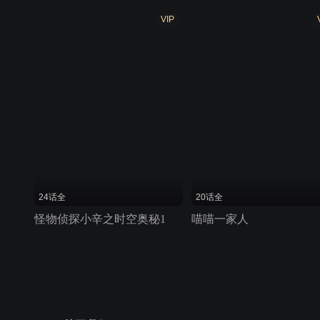
VIP
24话全
20话全
怪物侦探小辛之时空奥秘1
喵喵一家人