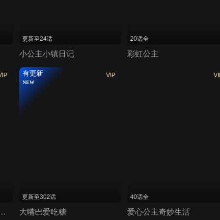
更新至24话
20话全
小公主小镇日记
彩虹公主
有更新
VIP
VIP
VI
NEW
更新至302话
40话全
笑兄弟之植物世界大战
大嘴巴爱吃糖
爱心公主奇妙生活