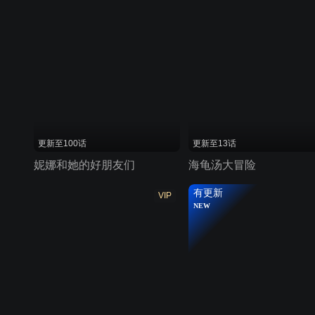
更新至100话
更新至13话
妮娜和她的好朋友们
海龟汤大冒险
有更新
VIP
NEW