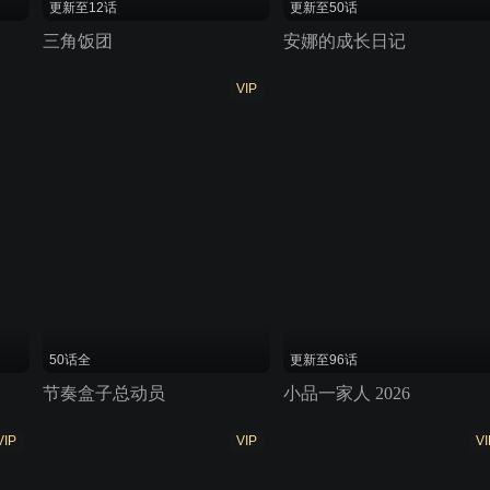
更新至12话
更新至50话
三角饭团
安娜的成长日记
VIP
50话全
更新至96话
节奏盒子总动员
小品一家人 2026
VIP
VIP
VI