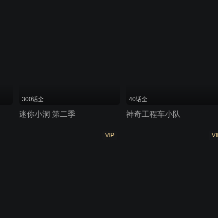
300话全
40话全
迷你小洞 第二季
神奇工程车小队
VIP
VI