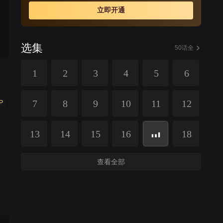
立即开通
选集
50话全
1
2
3
4
5
6
7
8
9
10
11
12
P
13
14
15
16
18
查看全部