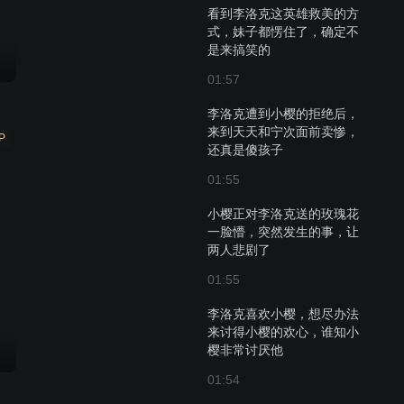
看到李洛克这英雄救美的方
式，妹子都愣住了，确定不
是来搞笑的
01:57
李洛克遭到小樱的拒绝后，
来到天天和宁次面前卖惨，
P
还真是傻孩子
01:55
小樱正对李洛克送的玫瑰花
一脸懵，突然发生的事，让
两人悲剧了
01:55
李洛克喜欢小樱，想尽办法
来讨得小樱的欢心，谁知小
樱非常讨厌他
01:54