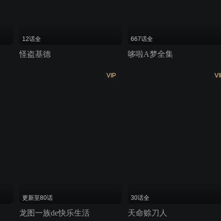
12话全
667话全
怪盗基德
哆啦A梦全集
VIP
VI
更新至80话
30话全
龙图一族de快乐生活
天命赊刀人