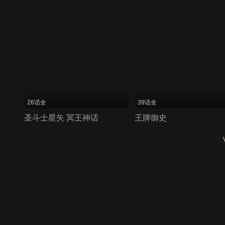
26话全
39话全
圣斗士星矢 冥王神话
王牌御史