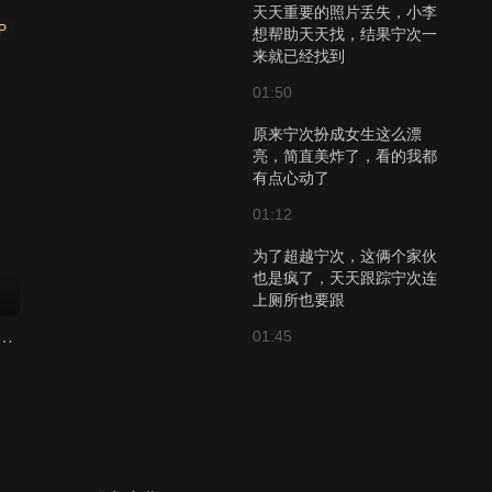
天天重要的照片丢失，小李
P
想帮助天天找，结果宁次一
来就已经找到
01:50
原来宁次扮成女生这么漂
亮，简直美炸了，看的我都
有点心动了
01:12
为了超越宁次，这俩个家伙
也是疯了，天天跟踪宁次连
上厕所也要跟
01:45
我召唤BOSS军团横扫异界
小李用鞠躬来躲避球的攻
击，竟然还有这样的躲避方
式，太搞笑了
01:02