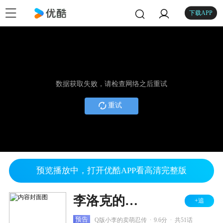
下载APP
数据获取失败，请检查网络之后重试
重试
预览播放中，打开优酷APP看高清完整版
李洛克的青春全力忍传
+追
.
.
预告
Q版小李的卖萌忍传
9.6分
共51话