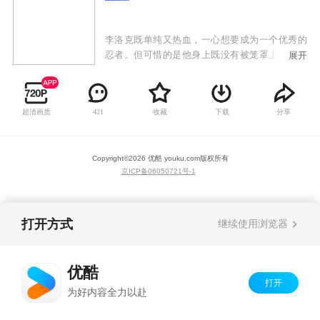
李洛克既单纯又热血，一心想要成为一个优秀的
忍者。但可惜的是他身上既没有被笼罩上无敌的
展开
主角光环，也没有得天独厚的强大的忍术资质，
幻术和忍术基本不会。但即使如此他也没有放弃
梦想，反而用比别人多上几十倍的努力，刻苦修
超清画质
收藏
下载
分享
421
炼体术，经历一次次失败也不气馁，最终实现了
理想，成为了一名优秀的忍者，被阿凯老师称赞
为“努力的天才”。其身手跟阿凯不分上下，外号
Copyright©
2026
优酷 youku.com
版权所有
为“木叶美丽的苍蓝野兽”。
京ICP备06050721号-1
打开方式
继续使用浏览器
优酷
打开
为好内容全力以赴