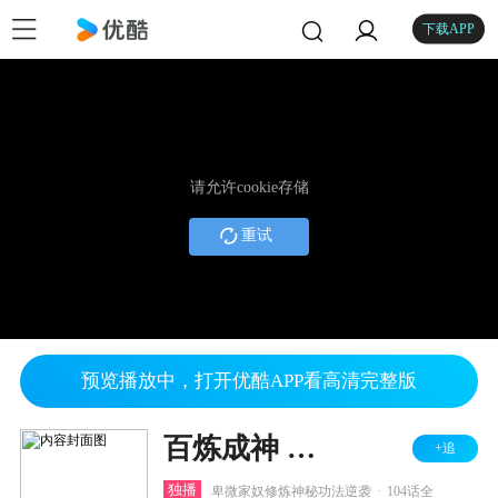
下载APP
请允许cookie存储
重试
预览播放中，打开优酷APP看高清完整版
百炼成神 第一二季
+追
.
独播
卑微家奴修炼神秘功法逆袭
104话全