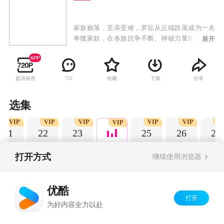
家族败落，至亲受难，罗征从云端跌落成为一名
卑微家奴，在各族抗争不断、神秘力量统治的世
展开
界，不甘堕落的罗征偶得神秘功法，炼自身为
器，一道抗争的序幕，就此轰然拉开。
超清画质
收藏
下载
分享
722
选集
VIP
VIP
VIP
VIP
VIP
VI
VIP
21
22
23
25
26
27
打开方式
继续使用浏览器
Copyright©
2026
优酷 youku.com
版权所有
优酷
京ICP备06050721号-1
打开
为好内容全力以赴