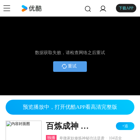
下载APP
数据获取失败，请检查网络之后重试
重试
预览播放中，打开优酷APP看高清完整版
百炼成神 第一二季
+追
.
独播
卑微家奴修炼神秘功法逆袭
104话全