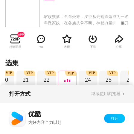
家族败落，至亲受难，罗征从云端跌落成为一名
卑微家奴，在各族抗争不断、神秘力量统治的世
展开
界，不甘堕落的罗征偶得神秘功法，炼自身为
器，一道抗争的序幕，就此轰然拉开。
超清画质
收藏
下载
分享
491
选集
VIP
VIP
VIP
VIP
VIP
V
VIP
20
21
22
24
25
26
打开方式
继续使用浏览器
Copyright©
2026
优酷 youku.com
版权所有
优酷
京ICP备06050721号-1
打开
为好内容全力以赴