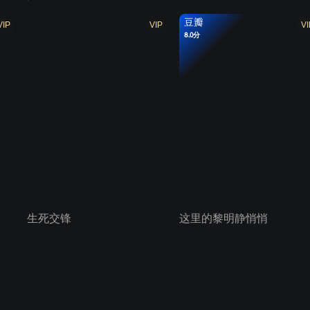
豆瓣
VIP
VIP
VI
8.0分
生死交锋
这里的黎明静悄悄