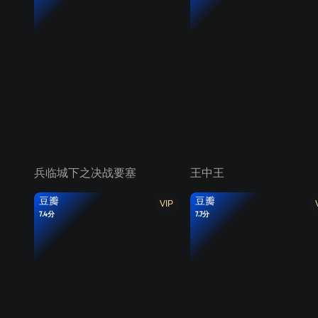
兵临城下之决战要塞
王中王
豆瓣
豆瓣
VIP
7.4分
7.7分