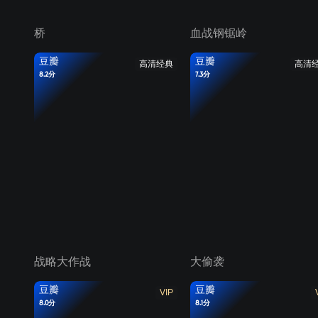
桥
血战钢锯岭
豆瓣
豆瓣
高清经典
高清
8.2分
7.3分
战略大作战
大偷袭
豆瓣
豆瓣
VIP
8.0分
8.1分