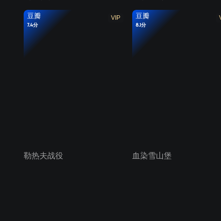
豆瓣
豆瓣
VIP
7.4分
8.1分
勒热夫战役
血染雪山堡