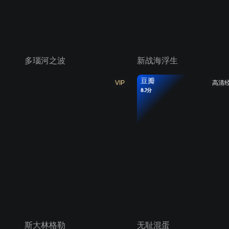
多瑙河之波
新战海浮生
豆瓣
VIP
高清
8.7分
斯大林格勒
无耻混蛋