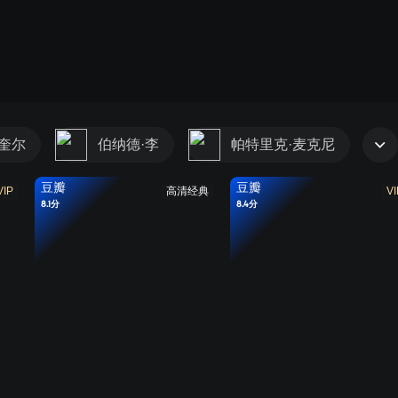
·奎尔
伯纳德·李
帕特里克·麦克尼
豆瓣
豆瓣
VIP
高清经典
VI
8.1分
8.4分