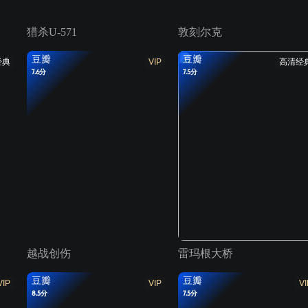
猎杀U-571
敦刻尔克
豆瓣
豆瓣
经典
VIP
高清经
7.6分
7.5分
越战创伤
雷玛根大桥
豆瓣
豆瓣
VIP
VIP
VI
8.5分
7.5分