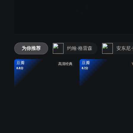
为你推荐
约翰·格雷森
安东尼
豆瓣
豆瓣
高清经典
8.8分
8.7分