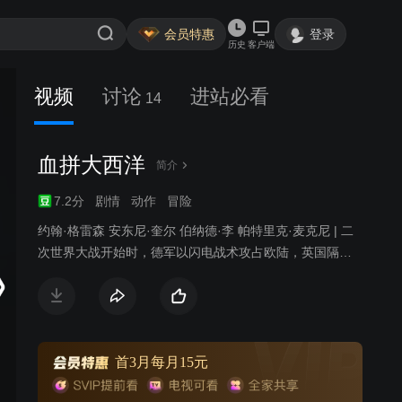
会员特惠
登录
历史
客户端
视频
讨论
进站必看
14
血拼大西洋
简介
7.2分
剧情
动作
冒险
约翰·格雷森 安东尼·奎尔 伯纳德·李 帕特里克·麦克尼 | 二
次世界大战开始时，德军以闪电战术攻占欧陆，英国隔海
顽抗，它的物质、战备物品全由海上运输。德军布置了新
型的奇袭舰史培号，击沉了大西洋的的货轮及油轮。英国
派出一只特遣队猎杀此号称海上之虎的奇袭舰，最后史培
号被追至乌拉圭（中立国）之MONTEVID-EO港，在港台
外英舰群集下，史培号最后自己引爆沉溺。
首3月每月15元