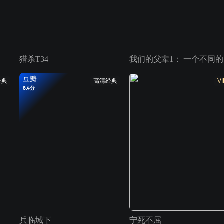
猎杀T34
我
豆瓣
经典
高清经典
VI
8.4分
兵临城下
宁死不屈