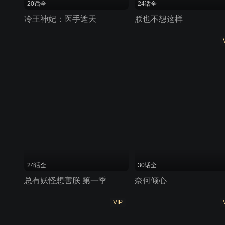
20话全
24话全
冷王神妃：医手遮天
朕也不想这样
24话全
30话全
总有妖怪想害朕 第一季
奈何倾心
VIP