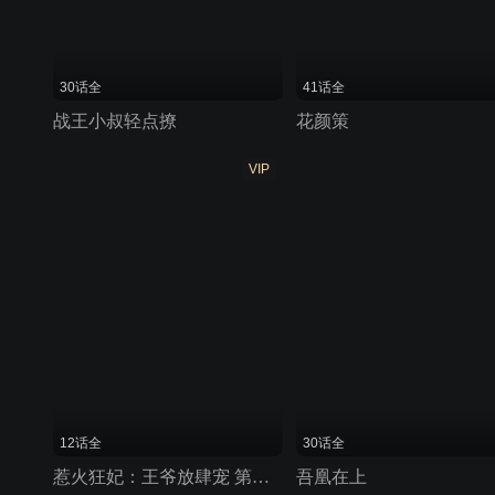
30话全
41话全
战王小叔轻点撩
花颜策
VIP
12话全
30话全
惹火狂妃：王爷放肆宠 第二季
吾凰在上