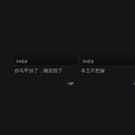
54话全
20话全
你马甲掉了，幽皇陛下
本王不愁嫁
VIP