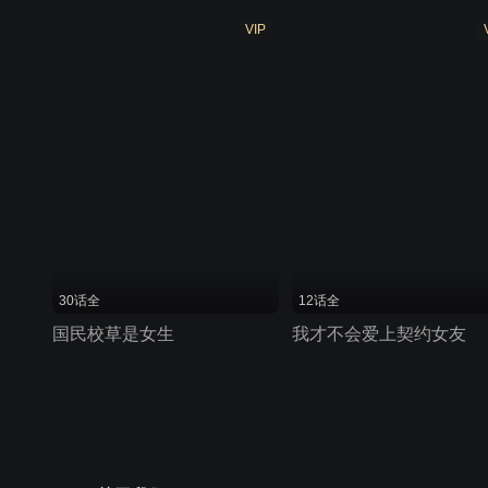
VIP
30话全
12话全
国民校草是女生
我才不会爱上契约女友