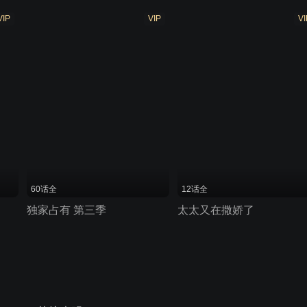
VIP
VIP
VI
60话全
12话全
独家占有 第三季
太太又在撒娇了