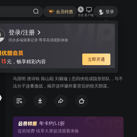
会员特惠
登录
历史
客户端
登录/注册
视频
讨论
478
同步多端观看记录 尊享高清观影体验
隐形战队
普通话
简介
立即开通
15
月
元，畅享精彩内容
865
8.4分
7.1分
港剧场
警匪动作
马国明 唐诗咏 陈山聪 刘颖镟 | 恐四侠组成隐形部队，与不
法分子连番激战，揭开连环爆炸案背后的惊天阴谋。
年卡约5.1折
提前续费 续享大屏超清观看体验