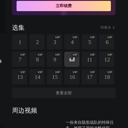
立即续费
选集
30集全
VIP
VIP
VIP
VIP
1
2
3
4
5
6
VIP
VIP
VIP
VIP
VIP
VIP
7
8
9
11
12
播
VIP
VIP
VIP
VIP
VIP
VIP
13
14
15
16
17
18
查看全部
周边视频
一份来自隐形战队的特殊任