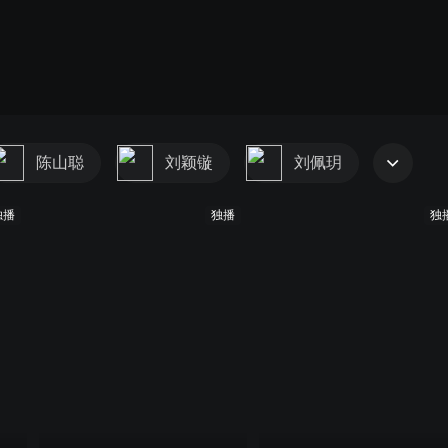
陈山聪
刘颖镟
刘佩玥
独播
独播
独