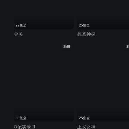
22集全
25集全
金关
栋笃神探
独播
30集全
25集全
O记实录 II
正义女神