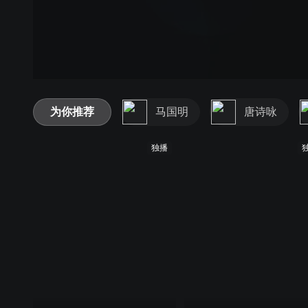
为你推荐
马国明
唐诗咏
独播