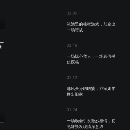
01:00
泳池里的秘密游戏，却牵出
一场暗战
01:48
播
一场惊心救人，一场真假书
信探秘
01:12
邢风变身叨叨婆，乔家姐弟
搬出旧家
01:24
一场误会引发微妙感情，初
见嫌疑发现情深意浓