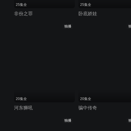
25集全
25集全
非份之罪
卧底娇娃
独播
20集全
20集全
河东狮吼
骗中传奇
独播