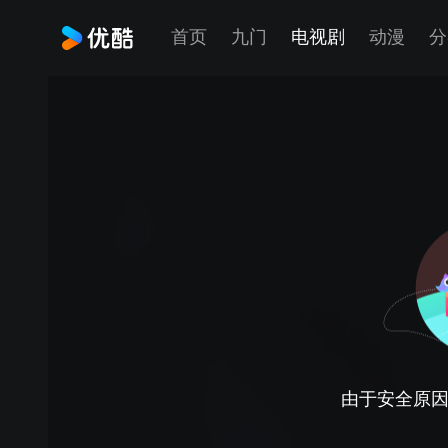
首页
九门
电视剧
动漫
分
由于安全原