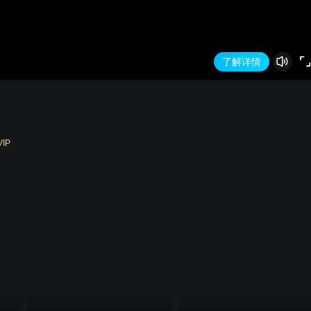
备案号:0108283201104032
了解详情
VIP