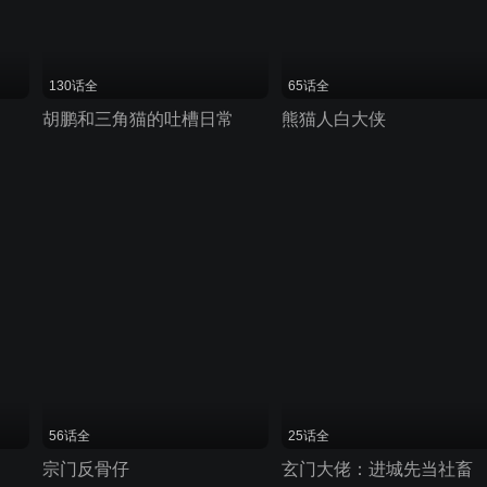
130话全
65话全
胡鹏和三角猫的吐槽日常
熊猫人白大侠
56话全
25话全
宗门反骨仔
玄门大佬：进城先当社畜