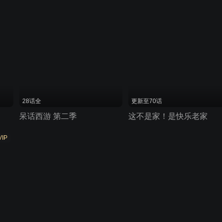
28话全
更新至70话
呆话西游 第二季
这不是家！是快乐老家
VIP