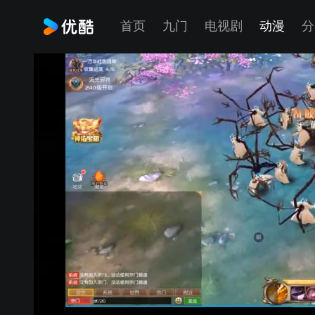
首页
九门
电视剧
动漫
分