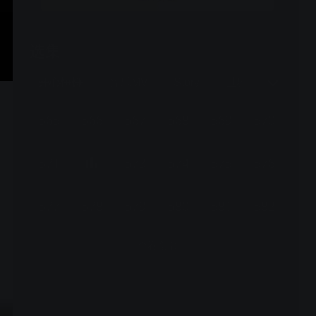
选集
更新至1521/2000话
开心锤锤
音乐MV
Story
世界
时光笔
565
566
567
568
569
570
571
573
574
575
576
577
578
579
580
581
582
查看全部