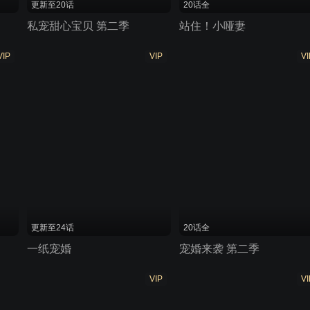
更新至20话
20话全
私宠甜心宝贝 第二季
站住！小哑妻
VIP
VIP
VI
更新至24话
20话全
一纸宠婚
宠婚来袭 第二季
VIP
VI