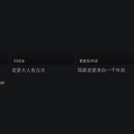
20话全
更新至35话
老婆大人有点冷
我家老婆来自一千年前
VIP