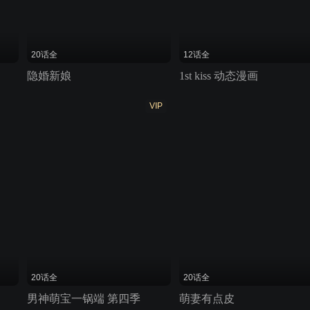
20话全
12话全
隐婚新娘
1st kiss 动态漫画
VIP
20话全
20话全
男神萌宝一锅端 第四季
萌妻有点皮