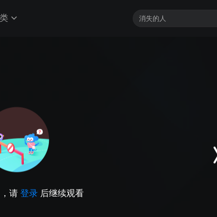
类
因，请
登录
后继续观看