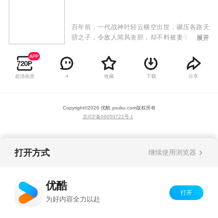
百年前，一代战神叶轻云横空出世，碾压各路天
骄之子，令敌人闻风丧胆，却不料被妻子洛灵，
展开
兄弟狼十三背叛，陨落十魔深渊！百年后，各界
进入黄金时代，妖孽人物疯狂涌现！叶轻云成为
了八荒大陆中小小家族叶家废物弟子！命运逆
超清画质
收藏
下载
分享
4
转，逆天改命！这一世我不但要碾压天才，还要
统一神界，主宰万物！
Copyright©
2026
优酷 youku.com
版权所有
京ICP备06050721号-1
打开方式
继续使用浏览器
优酷
打开
为好内容全力以赴