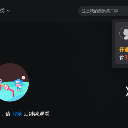
类
3
首
因，请
登录
后继续观看