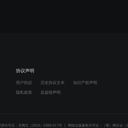
协议声明
用户协议
历史协议文本
知识产权声明
隐私政策
反盗链声明
营许可证：京网文（2024）0368-017号
网络出版服务许可证：（署）网出证（京