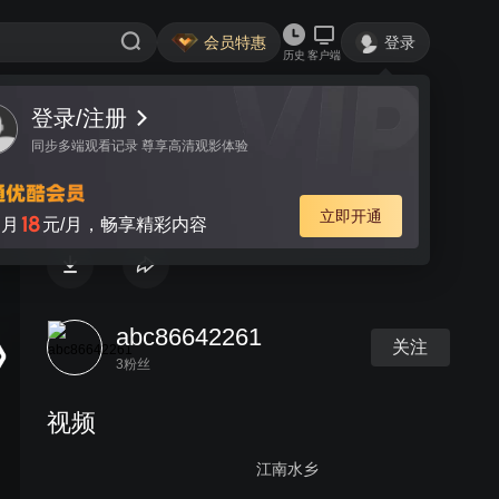
会员特惠
登录
历史
客户端
登录/注册
视频
讨论
同步多端观看记录 尊享高清观影体验
北峪篝火露营数星星
立即开通
18
月
元/月，畅享精彩内容
abc86642261
关注
3粉丝
视频
江南水乡