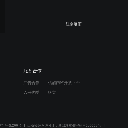
江南烟雨
上海川沙古镇20220930
服务合作
广告合作
优酷内容开放平台
2017大连之夏
入驻优酷
娱盘
三亚度假之旅
）字第266号
出版物经营许可证：新出发京批字第直150118号