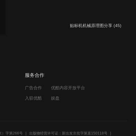
贴标机机械原理图分享 (45)
贴标机机械原理图分享 (41-
2)
服务合作
广告合作
优酷内容开放平台
贴标机机械原理图分享 (44)
入驻优酷
娱盘
贴标机机械原理图分享 (43)
）字第266号
出版物经营许可证：新出发京批字第直150118号