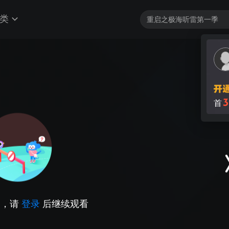
类
3
首
因，请
登录
后继续观看