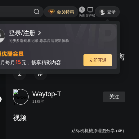
会员特惠
登录
历史
客户端
登录/注册
视频
讨论
同步多端观看记录 尊享高清观影体验
液位传感器检测润滑脂、油水分离
立即开通
15
月每月
元，畅享精彩内容
Waytop-T
关注
11粉丝
视频
贴标机机械原理图分享 (46)