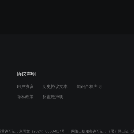
协议声明
用户协议
历史协议文本
知识产权声明
隐私政策
反盗链声明
营许可证：京网文（2024）0368-017号
网络出版服务许可证：（署）网出证（京