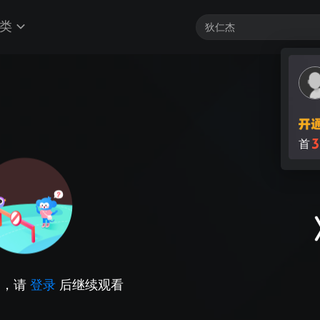
类
3
首
因，请
登录
后继续观看