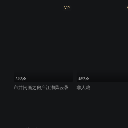
VIP
24话全
48话全
市井闲画之房产江湖风云录
非人哉