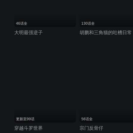
46话全
130话全
大明最强逆子
胡鹏和三角猫的吐槽日常
更新至99话
56话全
穿越斗罗世界
宗门反骨仔