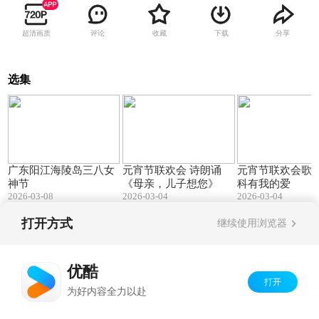
超清画质
评论
收藏
下载
分享
选集
08:48
03:41
广东阳江海陵岛三八女
元宵节联欢会 诗朗诵
元宵节联欢会歌
神节
《母亲，儿子想您》
科有我的爱
2026-03-08
2026-03-04
2026-03-04
打开方式
继续使用浏览器
Copyright©
2026
优酷 youku.com
版权所有
京ICP备06050721号-1
优酷
打开
为好内容全力以赴