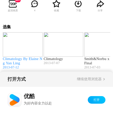
超清画质
收藏
下载
分享
4
选集
9
01:06
00:52
e
Climatology By Elaine N
Climatology
Smith&Norbu x 
g Yan Ling
2013-07-07
Final
2013-07-12
2013-07-03
打开方式
继续使用浏览器
Copyright©
2026
优酷 youku.com
版权所有
京ICP备06050721号-1
优酷
打开
为好内容全力以赴