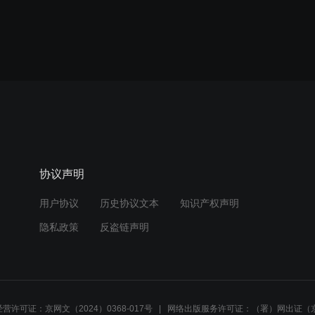
协议声明
用户协议
历史协议文本
知识产权声明
隐私政策
反盗链声明
营许可证：京网文（2024）0368-017号
网络出版服务许可证：（署）网出证（京