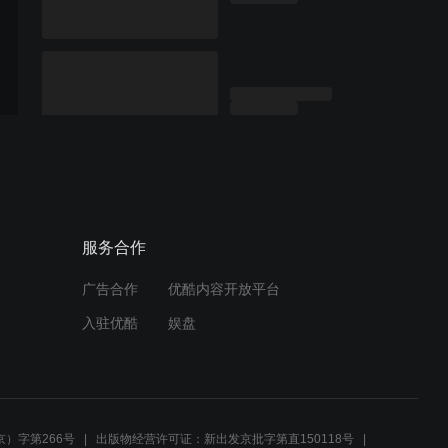
服务合作
广告合作
优酷内容开放平台
入驻优酷
娱盘
）字第266号
出版物经营许可证：新出发京批字第直150118号