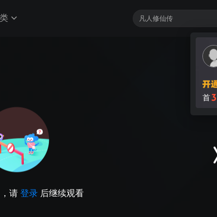
类
3
首
因，请
登录
后继续观看