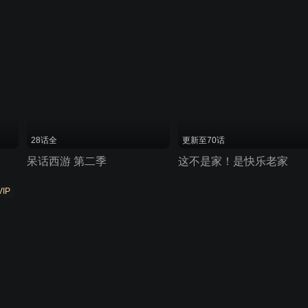
28话全
更新至70话
呆话西游 第二季
这不是家！是快乐老家
VIP