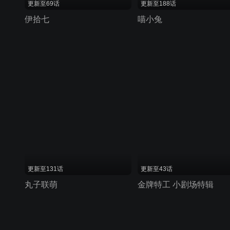
更新至69话
更新至188话
伊拾七
喵小兔
更新至131话
更新至43话
丸子联萌
金牌特工 小剧场特辑