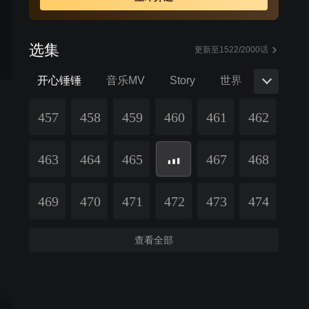
选集
更新至1522/2000话
开心锤锤
音乐MV
Story
世界
时光笔
457
458
459
460
461
462
463
464
465
467
468
469
470
471
472
473
474
查看全部