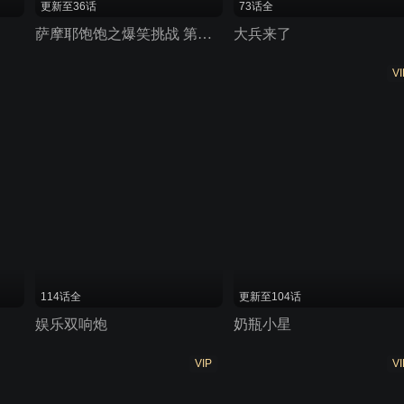
更新至36话
73话全
萨摩耶饱饱之爆笑挑战 第一季
大兵来了
VI
114话全
更新至104话
娱乐双响炮
奶瓶小星
VIP
VI