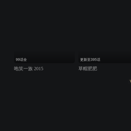
99话全
更新至395话
咆笑一族 2015
草帽肥肥