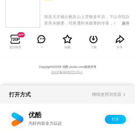
医道天才杨云帆在山上苦修多年后，下山寻找白
富美未婚妻，结果遭到未婚妻的冷落，被视作乡
展开
巴佬给打发了。令人想不到的是杨云帆看似普普
通通，却身怀绝技，任何疑难杂症到他面前都手
到病除，各种奇遇和危险迎刃而解。众人对他刮
超清画质
收藏
下载
分享
3
目相看，未婚妻以及各路美女投怀送抱，而他秉
持着侠义当先的精神，救死扶伤，最终成为一代
神医！
Copyright©
2026
优酷 youku.com
版权所有
京ICP备06050721号-1
打开方式
继续使用浏览器
优酷
打开
为好内容全力以赴