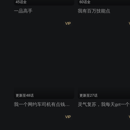
45话全
60话全
一品高手
我有百万技能点
VIP
更新至48话
更新至27话
我一个网约车司机有点钱怎么了？ 动态漫
灵
VIP