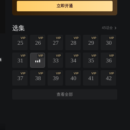
立即开通
选集
45话全
VIP
VIP
VIP
VIP
VIP
VIP
25
26
27
28
29
30
VIP
VIP
VIP
VIP
VIP
VIP
31
33
34
35
36
播
VIP
VIP
VIP
VIP
VIP
VIP
37
38
39
40
41
42
查看全部