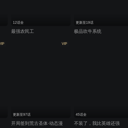
12话全
更新至19话
最强农民工
极品吹牛系统
VIP
VIP
更新至97话
45话全
开局签到荒古圣体·动态漫
不装了，我比英雄还强