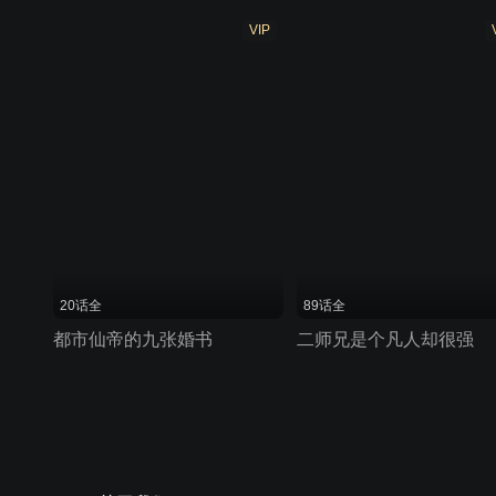
VIP
20话全
89话全
都市仙帝的九张婚书
二师兄是个凡人却很强