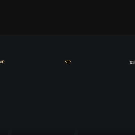
VIP
VIP
独