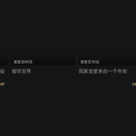
更新至80话
更新至35话
为徒
都市至尊
我家老婆来自一千年前
VIP
VI