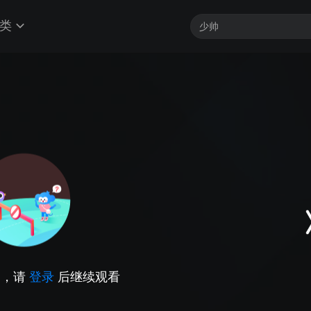
类
因，请
登录
后继续观看