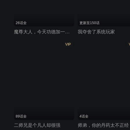
26话全
更新至150话
魔尊大人，今天功德加一了吗
我夺舍了系统玩家
VIP
89话全
4话全
二师兄是个凡人却很强
师弟，你的丹药太不正经