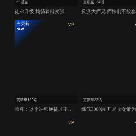
60话全
更新至134话
徒弟升级 我躺着就变强
有更新
VIP
更新至189话
更新至23话
师尊：这个冲师逆徒才不是圣子
练气3000层 开局收女帝
VIP