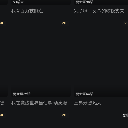
60话全
更新至98话
反派大师兄 师妹们不按套路出牌·动态漫
我有百万技能点
完了啊！女帝的软饭丈夫居
VIP
VIP
VI
更新至25话
更新至64话
为徒
我在魔法世界当仙尊 动态漫
三界最强凡人
VIP
VIP
独