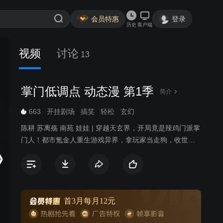
会员特惠
登录
历史
客户端
视频
讨论
13
掌门低调点 动态漫 第1季
简介
663
开挂剧场
搞笑
轻松
玄幻
陈耕 苏离殇 南苑 娃娃 | 穿越天玄界，开局竟是辣鸡门派掌
门人！都市氪金人重生游戏异界，拿玩家当走狗，收世界
主角做小弟，论耍酷我只认天下第一。
首3月每月12元