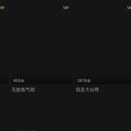
VIP
VIP
VI
40话全
287话全
无敌炼气期
我是大仙尊