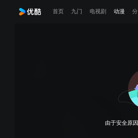
首页
九门
电视剧
动漫
分
由于安全原