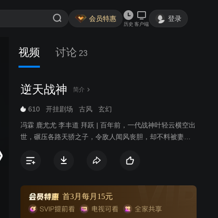
会员特惠
登录
历史
客户端
视频
讨论
23
逆天战神
简介
610
开挂剧场
古风
玄幻
冯霖 鹿尤尤 李丰道 拜跃 | 百年前，一代战神叶轻云横空出
世，碾压各路天骄之子，令敌人闻风丧胆，却不料被妻子
洛灵，兄弟狼十三背叛，陨落十魔深渊！百年后，各界进
入黄金时代，妖孽人物疯狂涌现！叶轻云成为了八荒大陆
中小小家族叶家废物弟子！命运逆转，逆天改命！这一世
我不但要碾压天才，还要统一神界，主宰万物！
首3月每月15元