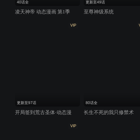
40话全
更新至49话
凌天神帝 动态漫画 第1季
至尊神级系统
VIP
更新至97话
80话全
开局签到荒古圣体·动态漫
长生不死的我只修禁术
VIP