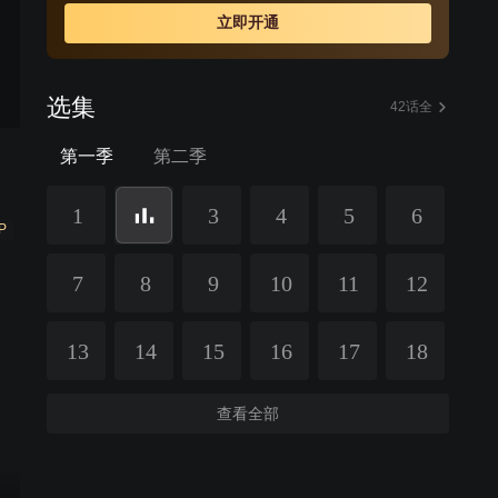
立即开通
选集
42话全
第一季
第二季
1
3
4
5
6
P
7
8
9
10
11
12
13
14
15
16
17
18
查看全部