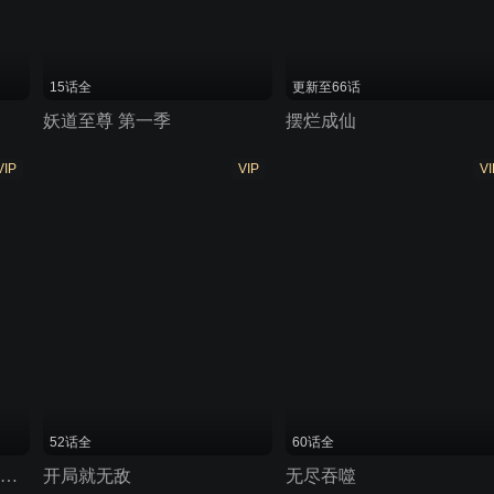
15话全
更新至66话
妖道至尊 第一季
摆烂成仙
VIP
VIP
VI
52话全
60话全
这个修士来自未来 动态漫画 第1季
开局就无敌
无尽吞噬