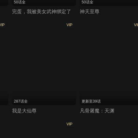
50话全
50话全
完蛋，我被美女武神绑定了
神天至尊
VIP
VIP
VI
287话全
更新至39话
我是大仙尊
凡骨屠魔：天渊
VIP