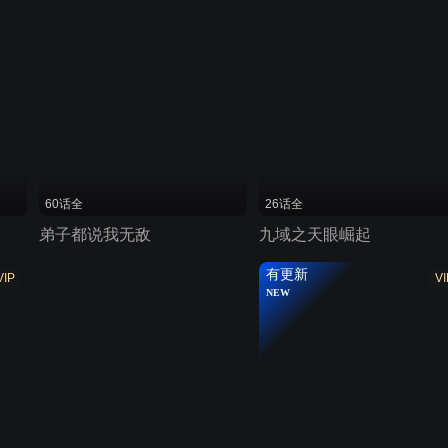
60话全
26话全
弟子都说我无敌
九域之天眼崛起
有更新
VIP
VI
NEW