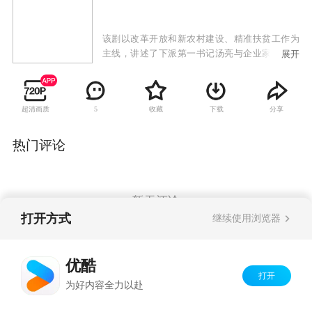
该剧以改革开放和新农村建设、精准扶贫工作为
主线，讲述了下派第一书记汤亮与企业家汤小君
展开
回到家乡，怀着无限热爱，与村主任范星火携手
让家乡脱贫致富奔小康的故事。故事围绕炸掉污
染严重的水泥厂、扶贫、村主任改选、修路、征
超清画质
收藏
下载
分享
5
地拆迁和回迁、联营养殖和种植、发展旅游和占
地，建新村规划、工程招标等大事件，发生的各
种误会和矛盾。
热门评论
暂无评论
打开方式
继续使用浏览器
Copyright©
2026
优酷 youku.com
版权所有
优酷
京ICP备06050721号-1
打开
为好内容全力以赴