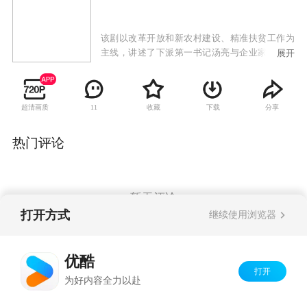
该剧以改革开放和新农村建设、精准扶贫工作为
主线，讲述了下派第一书记汤亮与企业家汤小君
展开
回到家乡，怀着无限热爱，与村主任范星火携手
让家乡脱贫致富奔小康的故事。故事围绕炸掉污
染严重的水泥厂、扶贫、村主任改选、修路、征
超清画质
收藏
下载
分享
11
地拆迁和回迁、联营养殖和种植、发展旅游和占
地，建新村规划、工程招标等大事件，发生的各
种误会和矛盾。
热门评论
暂无评论
打开方式
继续使用浏览器
Copyright©
2026
优酷 youku.com
版权所有
优酷
京ICP备06050721号-1
打开
为好内容全力以赴