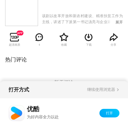
该剧以改革开放和新农村建设、精准扶贫工作为
主线，讲述了下派第一书记汤亮与企业家汤小君
展开
回到家乡，怀着无限热爱，与村主任范星火携手
让家乡脱贫致富奔小康的故事。故事围绕炸掉污
染严重的水泥厂、扶贫、村主任改选、修路、征
超清画质
收藏
下载
分享
4
地拆迁和回迁、联营养殖和种植、发展旅游和占
地，建新村规划、工程招标等大事件，发生的各
种误会和矛盾。
热门评论
暂无评论
打开方式
继续使用浏览器
Copyright©
2026
优酷 youku.com
版权所有
优酷
京ICP备06050721号-1
打开
为好内容全力以赴