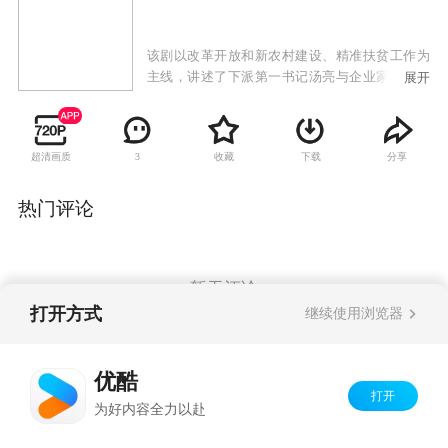
该剧以改革开放和新农村建设、精准扶贫工作为
主线，讲述了下派第一书记汤亮与企业家汤小君
展开
回到家乡，怀着无限热爱，与村主任范星火携手
让家乡脱贫致富奔小康的故事。故事围绕炸掉污
染严重的水泥厂、扶贫、村主任改选、修路、征
超清画质
收藏
下载
分享
3
地拆迁和回迁、联营养殖和种植、发展旅游和占
地，建新村规划、工程招标等大事件，发生的各
种误会和矛盾。
热门评论
暂无评论
打开方式
继续使用浏览器
Copyright©
2026
优酷 youku.com
版权所有
优酷
京ICP备06050721号-1
打开
为好内容全力以赴