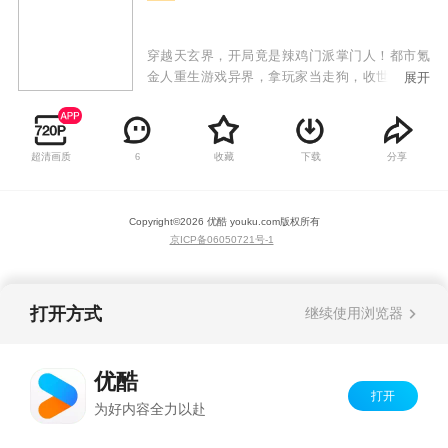
穿越天玄界，开局竟是辣鸡门派掌门人！都市氪
金人重生游戏异界，拿玩家当走狗，收世界主角
展开
做小弟，论耍酷我只认天下第一。
超清画质
收藏
下载
分享
6
Copyright©
2026
优酷 youku.com
版权所有
京ICP备06050721号-1
打开方式
继续使用浏览器
优酷
打开
为好内容全力以赴