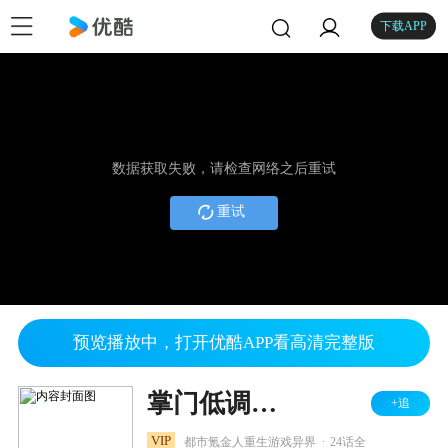
下载APP
数据获取失败，请检查网络之后重试
重试
预览播放中，打开优酷APP看高清完整版
掌门低调点 动态漫 第1季
+追
.
VIP
都市氪金人重生游戏异界
24话全