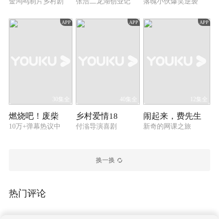
金鸿鸣制片乡村剧
张浩二龙湖创业记
落魄小伙爆笑逆袭
APP
APP
APP
30集全
40集全
12集全
燃烧吧！废柴
乡村爱情18
闹起来，费先生
10万+弹幕热议中
付滃导演喜剧
新奇的网课之旅
换一换
热门评论