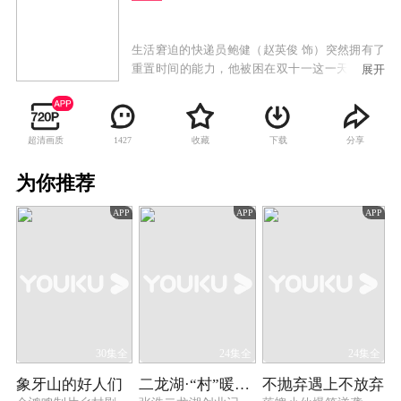
生活窘迫的快递员鲍健（赵英俊 饰）突然拥有了
重置时间的能力，他被困在双十一这一天，反复
展开
经历着已经发生过的倒霉事儿。在想尽办法逃离
循环的过程中，鲍健大闹疯人院，一掷千金买豪
车，甚至与小说作家陈晓溪（史策 饰）相爱相杀
超清画质
收藏
下载
分享
1427
暗生情愫，意外开启了一段爆笑连连的逆袭之
旅。
为你推荐
APP
APP
APP
30集全
24集全
24集全
象牙山的好人们
二龙湖·“村”暖花开
不抛弃遇上不放弃