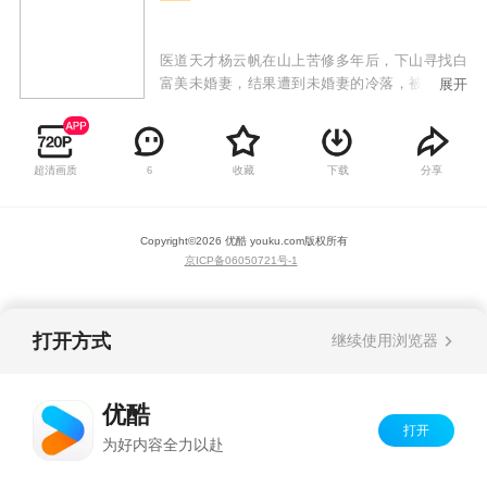
医道天才杨云帆在山上苦修多年后，下山寻找白
富美未婚妻，结果遭到未婚妻的冷落，被视作乡
展开
巴佬给打发了。令人想不到的是杨云帆看似普普
通通，却身怀绝技，任何疑难杂症到他面前都手
到病除，各种奇遇和危险迎刃而解。众人对他刮
超清画质
收藏
下载
分享
6
目相看，未婚妻以及各路美女投怀送抱，而他秉
持着侠义当先的精神，救死扶伤，最终成为一代
神医！
Copyright©
2026
优酷 youku.com
版权所有
京ICP备06050721号-1
打开方式
继续使用浏览器
优酷
打开
为好内容全力以赴