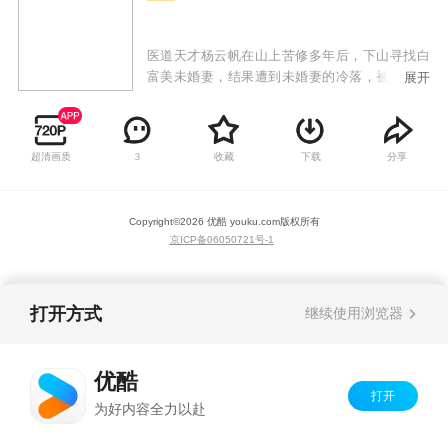
医道天才杨云帆在山上苦修多年后，下山寻找白
富美未婚妻，结果遭到未婚妻的冷落，被视作乡
展开
巴佬给打发了。令人想不到的是杨云帆看似普普
通通，却身怀绝技，任何疑难杂症到他面前都手
到病除，各种奇遇和危险迎刃而解。众人对他刮
超清画质
收藏
下载
分享
3
目相看，未婚妻以及各路美女投怀送抱，而他秉
持着侠义当先的精神，救死扶伤，最终成为一代
神医！
Copyright©
2026
优酷 youku.com
版权所有
京ICP备06050721号-1
打开方式
继续使用浏览器
优酷
打开
为好内容全力以赴