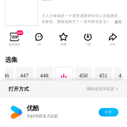
主人公锤锤是一个普普通通的年轻人乐观善良，
有梦想，围绕他展开了一系列啼笑皆非的故事。
展开
以动画为载体，通过轻松幽默的搞笑方式演绎日
常生活中发生的小故事，引发观众共鸣，传递正
能量，深受粉丝的喜爱。
超清画质
收藏
下载
分享
103
选集
446
447
448
450
451
452
打开方式
继续使用浏览器
Copyright©
2026
优酷 youku.com
版权所有
优酷
京ICP备06050721号-1
打开
为好内容全力以赴