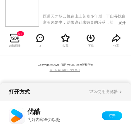
医道天才杨云帆在山上苦修多年后，下山寻找白
富美未婚妻，结果遭到未婚妻的冷落，被视作乡
展开
巴佬给打发了。令人想不到的是杨云帆看似普普
通通，却身怀绝技，任何疑难杂症到他面前都手
到病除，各种奇遇和危险迎刃而解。众人对他刮
超清画质
收藏
下载
分享
3
目相看，未婚妻以及各路美女投怀送抱，而他秉
持着侠义当先的精神，救死扶伤，最终成为一代
神医！
Copyright©
2026
优酷 youku.com
版权所有
京ICP备06050721号-1
打开方式
继续使用浏览器
优酷
打开
为好内容全力以赴