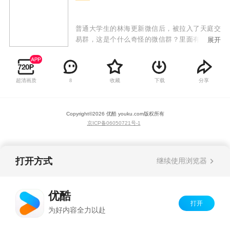
普通大学生的林海更新微信后，被拉入了天庭交
易群，这是个什么奇怪的微信群？里面有人叫孙
展开
悟空猪八戒，居然还有人叫嫦娥玉皇大帝？不会
都是骗子吧？但是让林海想不到的是，他们居然
可以交易各种神丹妙药，还有绝世武功秘籍！让
超清画质
收藏
下载
分享
8
林海从个普通平凡的大学生，摇身一变成为救世
主！从此他的生活变得多姿多彩，迎娶美女，购
置豪宅，顺便拯救城市于危险之中！
Copyright©
2026
优酷 youku.com
版权所有
京ICP备06050721号-1
打开方式
继续使用浏览器
优酷
打开
为好内容全力以赴