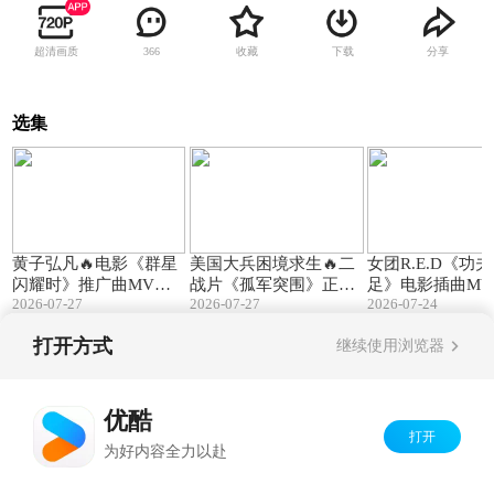
超清画质
收藏
下载
分享
366
选集
03:00
02:12
黄子弘凡🔥电影《群星
美国大兵困境求生🔥二
女团R.E.D《功
闪耀时》推广曲MV
战片《孤军突围》正式
足》电影插曲MV
2026-07-27
2026-07-27
2026-07-24
《如果宇宙有答案》
预告（科林·汉克斯 斯
al Flower》
科特·伊斯特伍德）
打开方式
继续使用浏览器
Copyright©
2026
优酷 youku.com
版权所有
京ICP备06050721号-1
优酷
打开
为好内容全力以赴