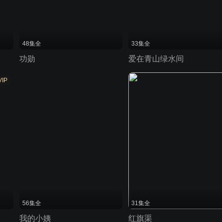
48集全
33集全
功勋
爱在青山绿水间
VIP
56集全
31集全
我的小姨
红旗渠