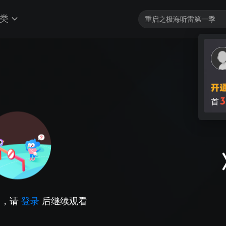
类
3
首
因，请
登录
后继续观看