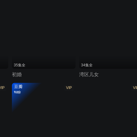
35集全
34集全
初婚
湾区儿女
豆瓣
VIP
VIP
VI
9.0分