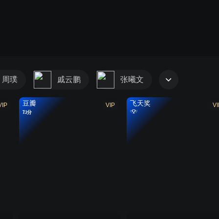
周璞
戚云鹏
张曦文
豆瓣
飞天奖
VIP
VIP
VI
7.1分