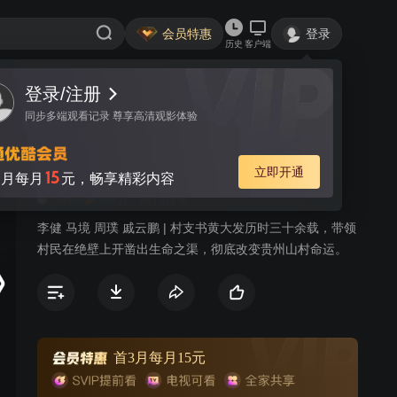
会员特惠
登录
历史
客户端
登录/注册
视频
讨论
42
同步多端观看记录 尊享高清观影体验
高山清渠
简介
立即开通
15
月每月
元，畅享精彩内容
594
8.9分
时代传奇
李健 马境 周璞 戚云鹏 | 村支书黄大发历时三十余载，带领
村民在绝壁上开凿出生命之渠，彻底改变贵州山村命运。
首3月每月15元