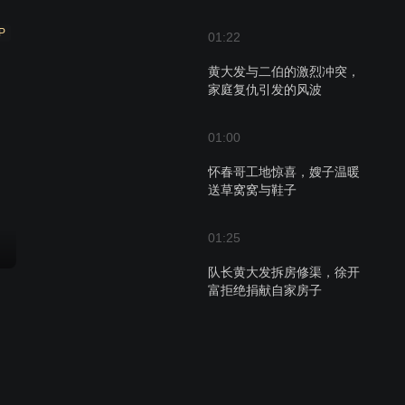
P
01:22
黄大发与二伯的激烈冲突，
家庭复仇引发的风波
01:00
怀春哥工地惊喜，嫂子温暖
送草窝窝与鞋子
01:25
队长黄大发拆房修渠，徐开
富拒绝捐献自家房子
02:59
拆迁风波升级，黄大发引争
议，村庄钟声唤和谐