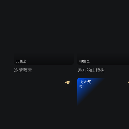
38集全
48集全
逐梦蓝天
远方的山楂树
飞天奖
VIP