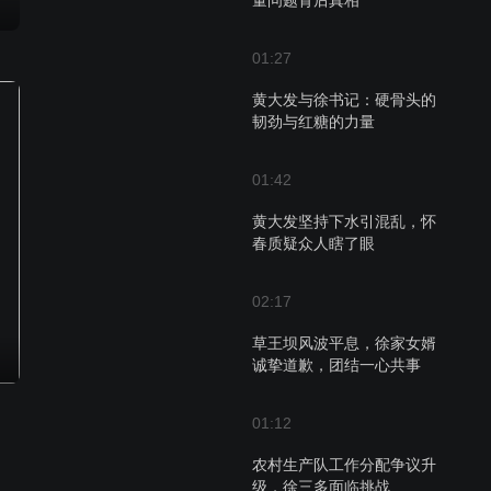
量问题背后真相
01:27
黄大发与徐书记：硬骨头的
韧劲与红糖的力量
01:42
黄大发坚持下水引混乱，怀
春质疑众人瞎了眼
02:17
草王坝风波平息，徐家女婿
诚挚道歉，团结一心共事
01:12
农村生产队工作分配争议升
级，徐三多面临挑战