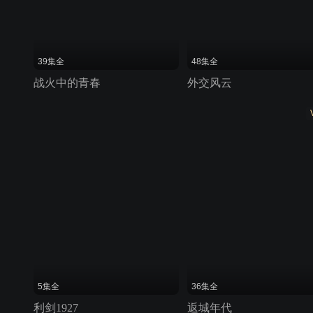
39集全
48集全
战火中的青春
外交风云
5集全
36集全
利剑1927
返城年代