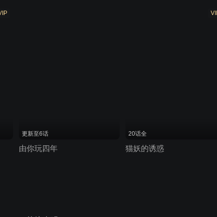
VIP
VI
更新至6话
20话全
由你玩四年
猫妖的诱惑