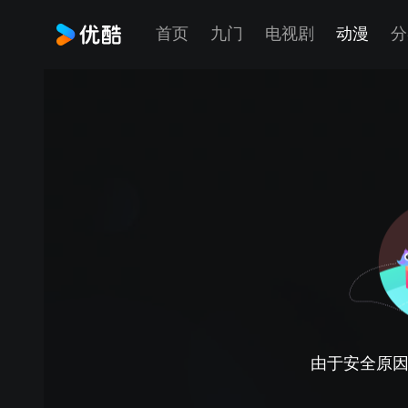
首页
九门
电视剧
动漫
分
由于安全原