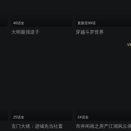
46话全
更新至99话
大明最强逆子
穿越斗罗世界
VI
25话全
24话全
玄门大佬：进城先当社畜
市井闲画之房产江湖风云