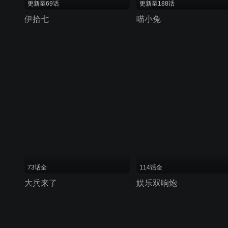
更新至69话
更新至188话
伊拾七
喵小兔
73话全
114话全
大兵来了
娱乐双响炮