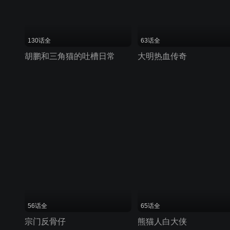
130话全
63话全
胡鹏和三角猫的吐槽日常
大明热血传奇
56话全
65话全
宗门反骨仔
熊猫人白大侠