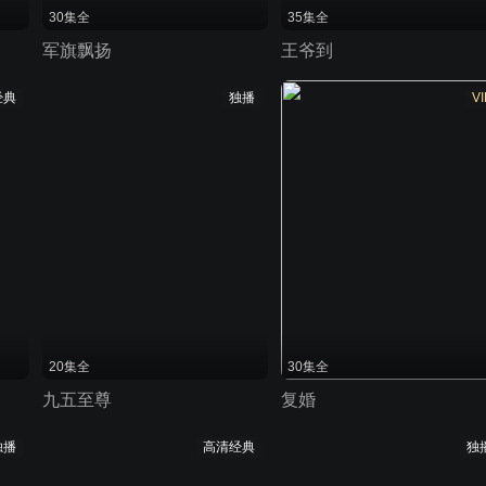
30集全
35集全
军旗飘扬
王爷到
经典
独播
VI
20集全
30集全
九五至尊
复婚
独播
高清经典
独