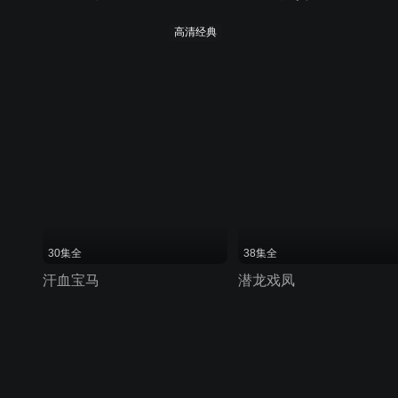
高清经典
30集全
38集全
汗血宝马
潜龙戏凤