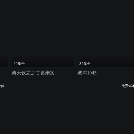
20集全
34集全
倚天钦差之甘肃米案
彼岸1945
经典
免费试