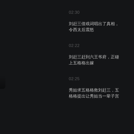
02:30
刘赶三借戏词唱出了真相，
令西太后震怒
02:22
刘赶三赶到六王爷府，正碰
上五格格出嫁
02:25
秀姑求五格格救刘赶三，五
格格提出让秀姑当一辈子宫
女
02:54
在刘赶三的帮助下，秀姑终
于带着安德海的夜明珠逃出