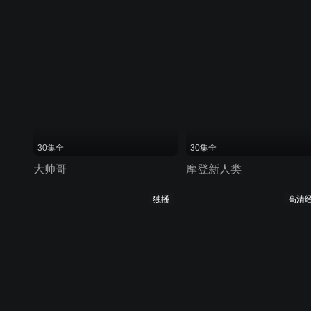
30集全
30集全
大帅哥
摩登新人类
独播
高清