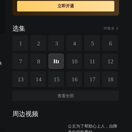
烦，却也由此谱写了梨园界“天下第一丑”的传奇。
立即开通
选集
30集全
1
2
3
4
5
6
7
8
10
11
12
典
13
14
15
16
17
18
查看全部
周边视频
公主为了帮助心上人，自降