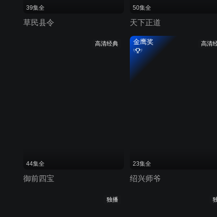
39集全
50集全
草民县令
天下正道
金鹰奖
高清经典
高清
44集全
23集全
御前四宝
绍兴师爷
独播