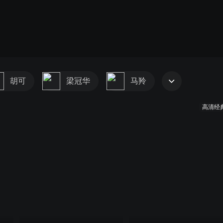
胡可
梁冠华
马羚
高清经