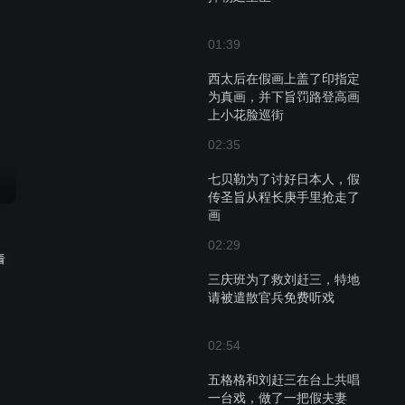
01:39
西太后在假画上盖了印指定
为真画，并下旨罚路登高画
上小花脸巡街
02:35
七贝勒为了讨好日本人，假
传圣旨从程长庚手里抢走了
画
02:29
看
三庆班为了救刘赶三，特地
请被遣散官兵免费听戏
02:54
五格格和刘赶三在台上共唱
一台戏，做了一把假夫妻