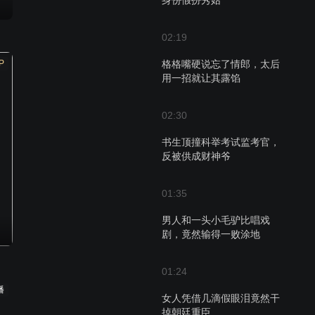
身份假扮秀姑
02:19
P
格格嘴硬说忘了情郎，太后
用一招就让其露馅
02:30
书生顶撞科举考试监考官，
反被供成财神爷
01:35
男人和一头小毛驴比唱戏
剧，竟然输得一败涂地
01:24
播
女人凭借几滴假眼泪竟然干
掉朝廷重臣