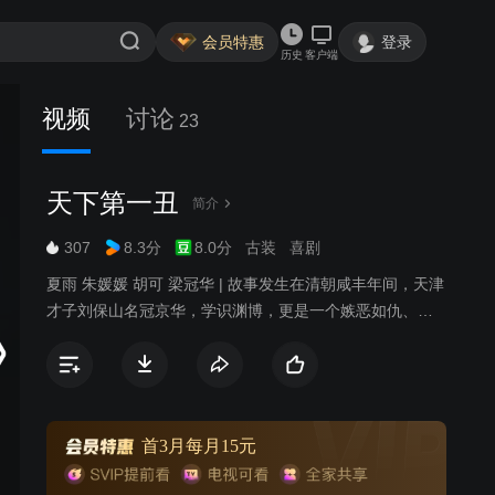
会员特惠
登录
历史
客户端
视频
讨论
23
天下第一丑
简介
307
8.3分
8.0分
古装
喜剧
夏雨 朱媛媛 胡可 梁冠华 | 故事发生在清朝咸丰年间，天津
才子刘保山名冠京华，学识渊博，更是一个嫉恶如仇、狷
介耿直的堂堂君子，却也因此冲撞惹恼巡城御史路登高和
六王爷。不愿掉入酱缸官场的刘保山逃名市井，并和普通
人家的女孩秀姑互生爱意，而六王爷家的五格格同时也对
刘保山一往情深。几番周折，对仕途灰心丧气的刘保山投
身梨园，堂堂状元郎竟然做起下九流的戏子，一时间轰动
首3月每月15元
京城。他借唱戏大骂路登高等人，自然给自己惹来新的麻