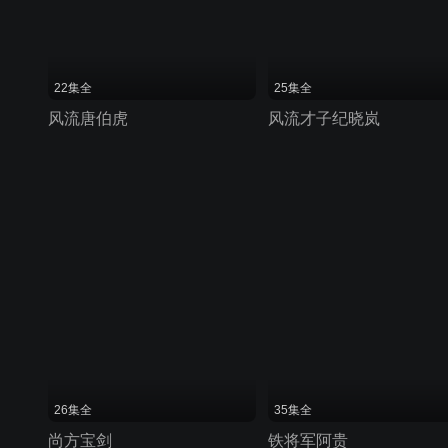
22集全
25集全
风流唐伯虎
风流才子纪晓岚
26集全
35集全
尚方宝剑
铁将军阿贵