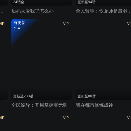
24话全
更新至94话
假工：战场归来当魔神
后妈太爱我了怎么办
全民转职：驭龙师是最弱
有更新
VIP
VIP
VI
NEW
更新至230话
更新至80话
全民诡异：开局掌握零元购
我在都市修炼成神
VIP
VIP
VI