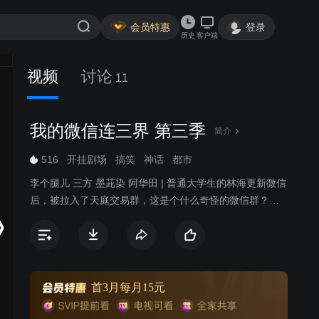
会员特惠
登录
历史
客户端
视频
讨论
11
我的微信连三界 第三季
简介
516
开挂剧场
搞笑
神话
都市
李个腿儿 三方 墨茈染 阿华田 | 普通大学生的林海更新微信
后，被拉入了天庭交易群，这是个什么奇怪的微信群？里
面有人叫孙悟空猪八戒，居然还有人叫嫦娥玉皇大帝？不
会都是骗子吧？但是让林海想不到的是，他们居然可以交
易各种神丹妙药，还有绝世武功秘籍！让林海从个普通平
凡的大学生，摇身一变成为救世主！从此他的生活变得多
姿多彩，迎娶美女，购置豪宅，顺便拯救城市于危险之
首3月每月15元
中！