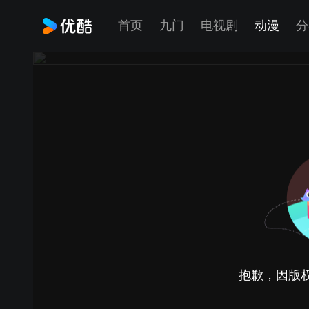
首页
九门
电视剧
动漫
分
抱歉，因版