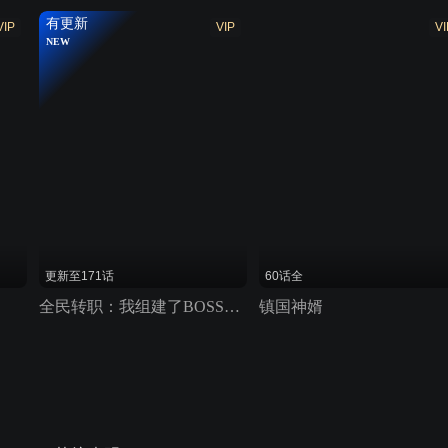
有更新
VIP
VIP
VI
NEW
更新至171话
60话全
全民转职：我组建了BOSS军团
镇国神婿