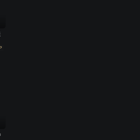
派
P
神