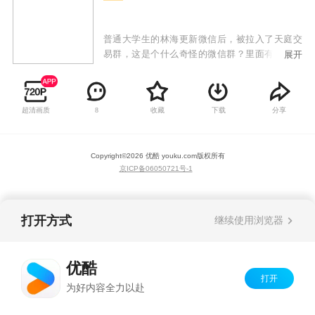
普通大学生的林海更新微信后，被拉入了天庭交
易群，这是个什么奇怪的微信群？里面有人叫孙
展开
悟空猪八戒，居然还有人叫嫦娥玉皇大帝？不会
都是骗子吧？但是让林海想不到的是，他们居然
可以交易各种神丹妙药，还有绝世武功秘籍！让
超清画质
收藏
下载
分享
8
林海从个普通平凡的大学生，摇身一变成为救世
主！从此他的生活变得多姿多彩，迎娶美女，购
置豪宅，顺便拯救城市于危险之中！
Copyright©
2026
优酷 youku.com
版权所有
京ICP备06050721号-1
打开方式
继续使用浏览器
优酷
打开
为好内容全力以赴