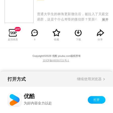
普通大学生的林海更新微信后，被拉入了天庭交
易群，这是个什么奇怪的微信群？里面有人叫孙
展开
悟空猪八戒，居然还有人叫嫦娥玉皇大帝？不会
都是骗子吧？但是让林海想不到的是，他们居然
可以交易各种神丹妙药，还有绝世武功秘籍！让
超清画质
收藏
下载
分享
8
林海从个普通平凡的大学生，摇身一变成为救世
主！从此他的生活变得多姿多彩，迎娶美女，购
置豪宅，顺便拯救城市于危险之中！
Copyright©
2026
优酷 youku.com
版权所有
京ICP备06050721号-1
打开方式
继续使用浏览器
优酷
打开
为好内容全力以赴