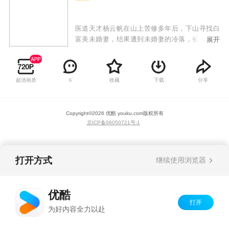
医道天才杨云帆在山上苦修多年后，下山寻找白
富美未婚妻，结果遭到未婚妻的冷落，被视作乡
展开
巴佬给打发了。令人想不到的是杨云帆看似普普
通通，却身怀绝技，任何疑难杂症到他面前都手
到病除，各种奇遇和危险迎刃而解。众人对他刮
超清画质
收藏
下载
分享
6
目相看，未婚妻以及各路美女投怀送抱，而他秉
持着侠义当先的精神，救死扶伤，最终成为一代
神医！
Copyright©
2026
优酷 youku.com
版权所有
京ICP备06050721号-1
打开方式
继续使用浏览器
优酷
打开
为好内容全力以赴