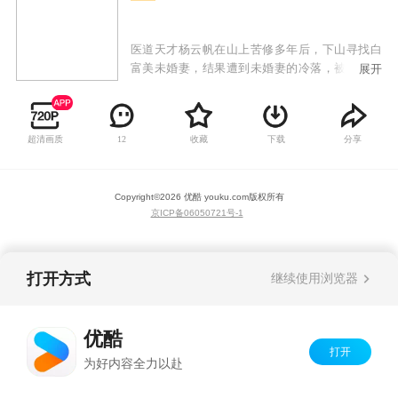
医道天才杨云帆在山上苦修多年后，下山寻找白
富美未婚妻，结果遭到未婚妻的冷落，被视作乡
展开
巴佬给打发了。令人想不到的是杨云帆看似普普
通通，却身怀绝技，任何疑难杂症到他面前都手
到病除，各种奇遇和危险迎刃而解。众人对他刮
超清画质
收藏
下载
分享
12
目相看，未婚妻以及各路美女投怀送抱，而他秉
持着侠义当先的精神，救死扶伤，最终成为一代
神医！
Copyright©
2026
优酷 youku.com
版权所有
京ICP备06050721号-1
打开方式
继续使用浏览器
优酷
打开
为好内容全力以赴