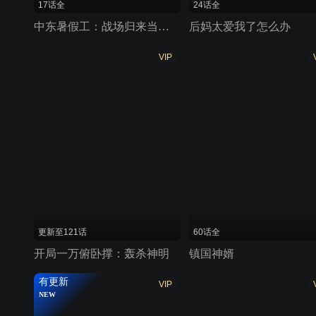
17话全
24话全
中东暑假工：战场归来当魔神
后妈太爱我了怎么办
VIP
更新至121话
60话全
开局一万俯卧撑：轰杀神明
镇国神婿
有更新
VIP
NEW