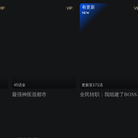
有更新
VIP
VIP
VI
NEW
45话全
更新至171话
最强神医混都市
全民转职