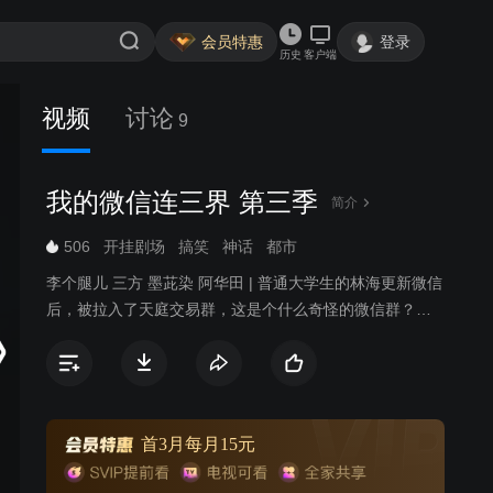
会员特惠
登录
历史
客户端
视频
讨论
9
我的微信连三界 第三季
简介
506
开挂剧场
搞笑
神话
都市
李个腿儿 三方 墨茈染 阿华田 | 普通大学生的林海更新微信
后，被拉入了天庭交易群，这是个什么奇怪的微信群？里
面有人叫孙悟空猪八戒，居然还有人叫嫦娥玉皇大帝？不
会都是骗子吧？但是让林海想不到的是，他们居然可以交
易各种神丹妙药，还有绝世武功秘籍！让林海从个普通平
凡的大学生，摇身一变成为救世主！从此他的生活变得多
姿多彩，迎娶美女，购置豪宅，顺便拯救城市于危险之
首3月每月15元
中！