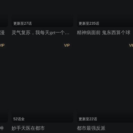
更新至27话
更新至235话
态漫
灵气复苏，我每天get一个新技能
精神病面前 鬼东西算个球
VIP
VIP
VI
52话全
更新至22话
神
妙手天医在都市
都市最强反派