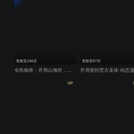
更新至246话
更新至97话
全民御兽：开局山海经，我横扫全球
开局签到荒古圣体·动态
VIP