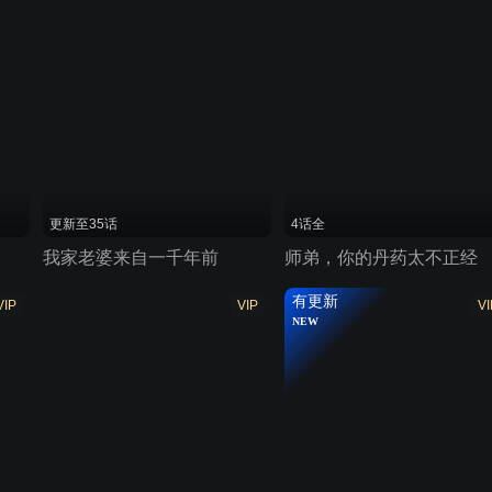
更新至35话
4话全
漫
我家老婆来自一千年前
师弟，你的丹药太不正经
有更新
VIP
VIP
VI
NEW