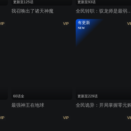
更新至125话
更新至93话
我召唤出了诸天神魔
全民转职：驭龙师是最弱
有更新
VIP
VIP
VI
NEW
60话全
更新至229话
最强神王在地球
全民诡异：开局掌握零元
VIP
VIP
VI