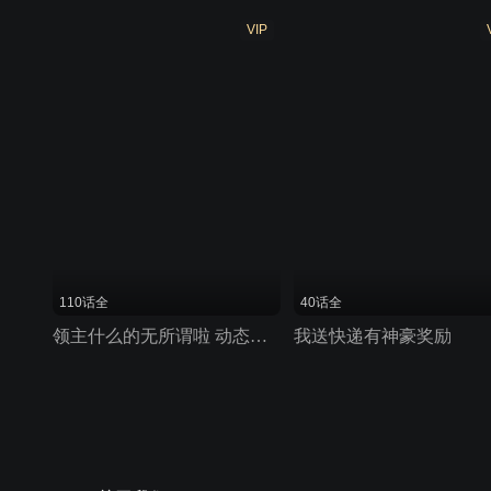
VIP
110话全
40话全
领主什么的无所谓啦 动态漫画 第1季
我送快递有神豪奖励