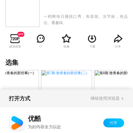
一档网络日播脱口秀，有底线、没节操，有品
位、重趣味。
超清画质
收藏
下载
分享
17
选集
打开方式
继续使用浏览器
第7期 致青春的那些事(二)
期 致青春的那些事
第8期 致青春的
(三)
优酷
打开
Copyright©
2026
优酷 youku.com
版权所有
为好内容全力以赴
京ICP备06050721号-1