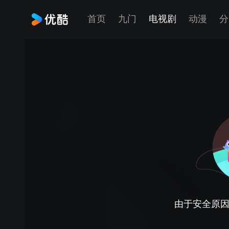
首页
九门
电视剧
动漫
分
由于安全原