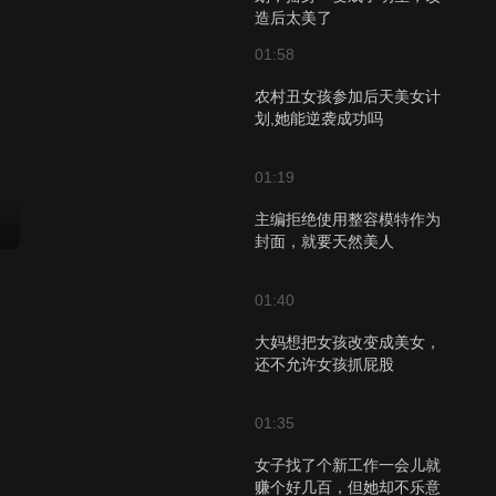
造后太美了
01:58
农村丑女孩参加后天美女计
划,她能逆袭成功吗
01:19
主编拒绝使用整容模特作为
封面，就要天然美人
01:40
大妈想把女孩改变成美女，
还不允许女孩抓屁股
01:35
女子找了个新工作一会儿就
赚个好几百，但她却不乐意