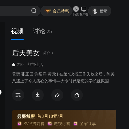
会员特惠
登录
历史
客户端
视频
讨论
25
后天美女
简介
210
都市生活
黄奕 张正国 许绍洋 黄觉 | 在第N次找工作失败之后，陈美
又遇上了令人痛心的事情—大专时代暗恋的学长魏振国被
她的死对头——艳光四射的模特儿关丽莎抢走。这让陈美
痛下决心，一定要改变自己平凡普通的外貌，摆脱先天不
足，成为后天美女。要成为美女，可不是那么容易的事，
必须攻克许多重大课题，而“后天美女养成手册”每一期的主
要内容也就是这些在身材、容貌、品位等需攻克的难关。
首3月18元/月
陈美咬紧牙关、勒紧裤带地投入改造工程一一上健身房、