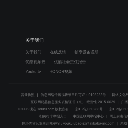
关于我们
关于我们
在线反馈
帧享设备说明
优酷视频云
优酷社会责任报告
Youku.tv
HONOR视频
营业执照
信息网络传播视听节目许可证：0108283号
网络文化经
互联网药品信息服务资格证书（京）-经营性-2015-0029
广播
©2006-现在 Youku.com 版权所有
京ICP证060288号
京ICP备060
扫黄打非举报入口
中国互联网举报中心
网上有害信
网络内容从业者违规举报：youkujubao-zx@alibaba-inc.com
未成年