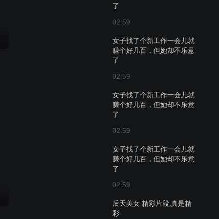
了
02:59
女子找了个新工作一会儿就
赚个好几百，但她却不乐意
了
02:59
女子找了个新工作一会儿就
赚个好几百，但她却不乐意
了
02:59
女子找了个新工作一会儿就
赚个好几百，但她却不乐意
了
02:59
后天美女 精彩片段,真是精
彩