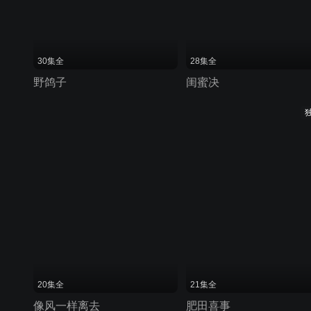
30集全
28集全
野鸽子
闺蜜决
20集全
21集全
像风一样离去
肥田喜事