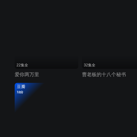
22集全
32集全
爱你两万里
曹老板的十八个秘书
豆瓣
7.0分