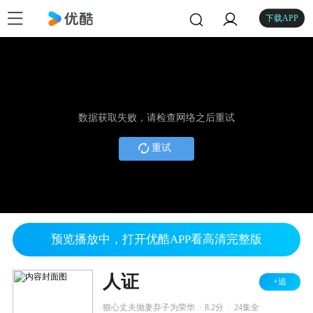
下载APP
数据获取失败，请检查网络之后重试
重试
预览播放中，打开优酷APP看高清完整版
人证
+追
.
.
狠心丈夫抛妻弃子为荣华
8.2分
24集全