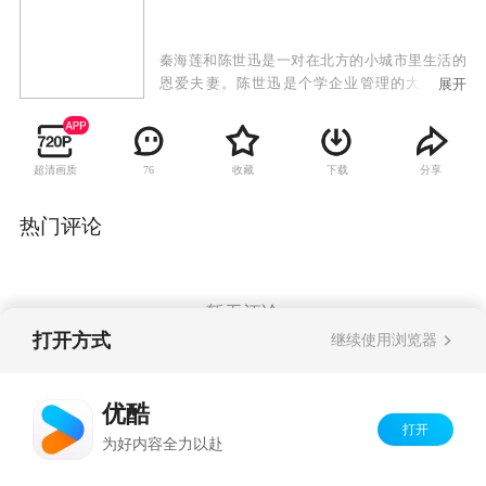
秦海莲和陈世迅是一对在北方的小城市里生活的
恩爱夫妻。陈世迅是个学企业管理的大学毕业
展开
生，一直都郁郁不得志。在妻子的鼎力支持下，
陈世迅到东海参股一个保健品公司的投资，没想
到被骗走了全家十几年的积累。他晴天霹雳，无
超清画质
收藏
下载
分享
76
颜回到家里，在无可奈何的情况下，找到了一个
临时顶替别人开出租车的机会。在一次出车中，
陈世迅意外地救了一个出车祸的叫龚抒丽的女孩
热门评论
子，医生告诉龚抒丽的家人，要不是送来及时，
就没命了。原来龚抒丽是希翼集团企业的副总
裁，而她的父亲正是这个拥有数亿资产的民营企
业的总裁。
暂无评论
打开方式
继续使用浏览器
Copyright©
2026
优酷 youku.com
版权所有
优酷
京ICP备06050721号-1
打开
为好内容全力以赴