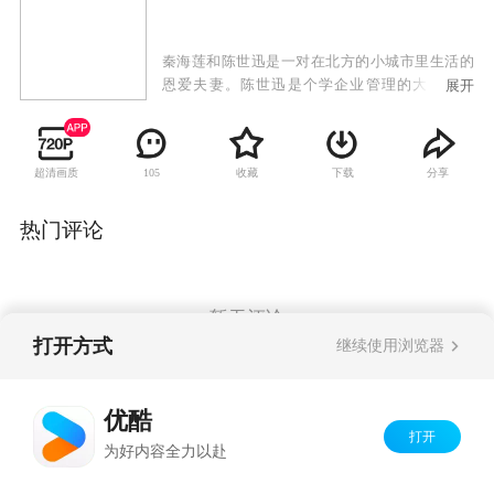
秦海莲和陈世迅是一对在北方的小城市里生活的
恩爱夫妻。陈世迅是个学企业管理的大学毕业
展开
生，一直都郁郁不得志。在妻子的鼎力支持下，
陈世迅到东海参股一个保健品公司的投资，没想
到被骗走了全家十几年的积累。他晴天霹雳，无
超清画质
收藏
下载
分享
105
颜回到家里，在无可奈何的情况下，找到了一个
临时顶替别人开出租车的机会。在一次出车中，
陈世迅意外地救了一个出车祸的叫龚抒丽的女孩
热门评论
子，医生告诉龚抒丽的家人，要不是送来及时，
就没命了。原来龚抒丽是希翼集团企业的副总
裁，而她的父亲正是这个拥有数亿资产的民营企
业的总裁。
暂无评论
打开方式
继续使用浏览器
Copyright©
2026
优酷 youku.com
版权所有
优酷
京ICP备06050721号-1
打开
为好内容全力以赴