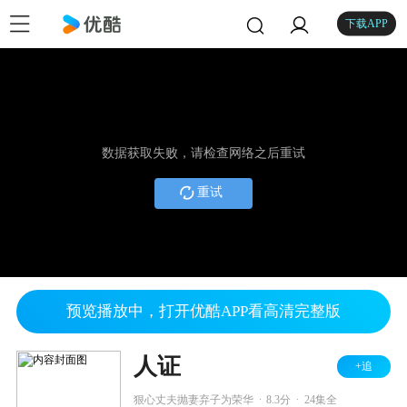
下载APP
数据获取失败，请检查网络之后重试
重试
预览播放中，打开优酷APP看高清完整版
人证
+追
.
.
狠心丈夫抛妻弃子为荣华
8.3分
24集全