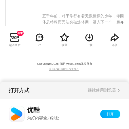
五千年前，对于修行有着无数憧憬的少年，却因
体质特殊而无法突破炼体期，进入下一个修炼境
展开
界。他从远古神话时代一直修炼到了现代社会，
站在繁华都市中，炼体期九万九千四百四十二层
的轩辕铭。给自己定了一个小目标：先修炼到炼
超清画质
收藏
下载
分享
22
体期十万层！
Copyright©
2026
优酷 youku.com
版权所有
京ICP备06050721号-1
打开方式
继续使用浏览器
优酷
打开
为好内容全力以赴