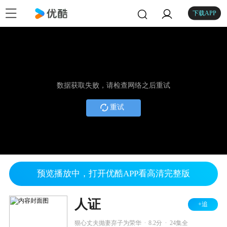
下载APP
数据获取失败，请检查网络之后重试
重试
预览播放中，打开优酷APP看高清完整版
人证
+追
.
.
狠心丈夫抛妻弃子为荣华
8.2分
24集全