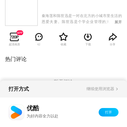
秦海莲和陈世迅是一对在北方的小城市里生活的
恩爱夫妻。陈世迅是个学企业管理的大学毕业
展开
生，一直都郁郁不得志。在妻子的鼎力支持下，
陈世迅到东海参股一个保健品公司的投资，没想
到被骗走了全家十几年的积累。他晴天霹雳，无
超清画质
收藏
下载
分享
62
颜回到家里，在无可奈何的情况下，找到了一个
临时顶替别人开出租车的机会。在一次出车中，
陈世迅意外地救了一个出车祸的叫龚抒丽的女孩
热门评论
子，医生告诉龚抒丽的家人，要不是送来及时，
就没命了。原来龚抒丽是希翼集团企业的副总
裁，而她的父亲正是这个拥有数亿资产的民营企
业的总裁。
暂无评论
打开方式
继续使用浏览器
Copyright©
2026
优酷 youku.com
版权所有
优酷
京ICP备06050721号-1
打开
为好内容全力以赴